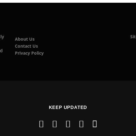
ly
Si
About Us
Contact Us
nd
Privacy Policy
KEEP UPDATED