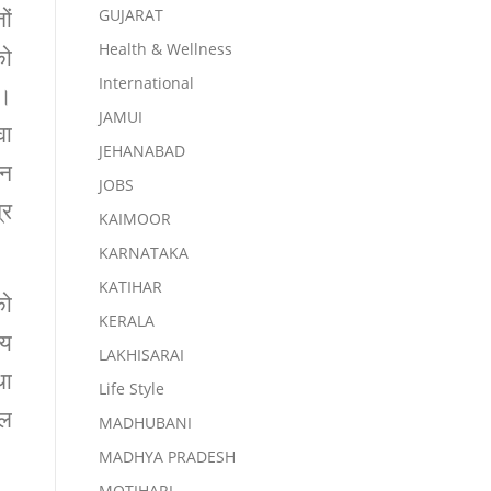
ों
GUJARAT
Health & Wellness
को
International
ै।
JAMUI
वा
JEHANABAD
ान
JOBS
्र
KAIMOOR
KARNATAKA
KATIHAR
को
KERALA
्य
LAKHISARAI
था
Life Style
िल
MADHUBANI
MADHYA PRADESH
MOTIHARI