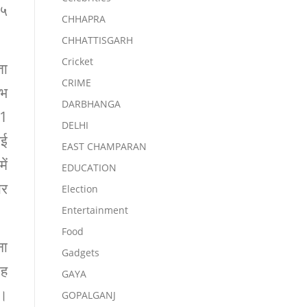
 ५
CHHAPRA
CHHATTISGARH
Cricket
ता
CRIME
ाभ
DARBHANGA
 1
DELHI
गई
EAST CHAMPARAN
ें
EDUCATION
यर
Election
Entertainment
Food
ना
Gadgets
यह
GAYA
ं।
GOPALGANJ