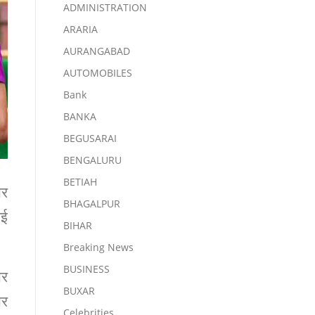
ADMINISTRATION
ARARIA
AURANGABAD
AUTOMOBILES
Bank
BANKA
BEGUSARAI
BENGALURU
BETIAH
ार
BHAGALPUR
गई
BIHAR
Breaking News
BUSINESS
ार
BUXAR
ार
Celebrities