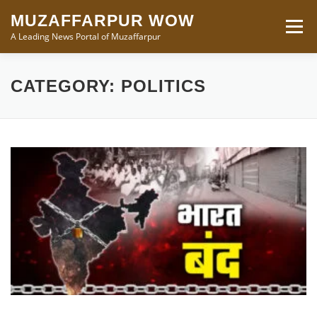
Skip
MUZAFFARPUR WOW
to
Menu
A Leading News Portal of Muzaffarpur
content
BREAKING NEWS
BIHAR
MUZAFFARPUR
CATEGORY:
POLITICS