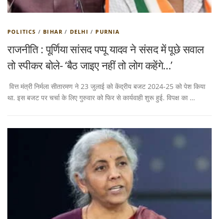
POLITICS
/
BIHAR
/
DELHI
/
PURNIA
राजनीति : पूर्णिया सांसद पप्पू यादव ने संसद में पूछे सवाल
तो स्पीकर बोले- ‘बैठ जाइए नहीं तो लोग कहेंगे…’
वित्त मंत्री निर्मला सीतारमण ने 23 जुलाई को केंद्रीय बजट 2024-25 को पेश किया
था. इस बजट पर चर्चा के लिए गुरुवार को फिर से कार्यवाही शुरू हुई. विपक्ष का …