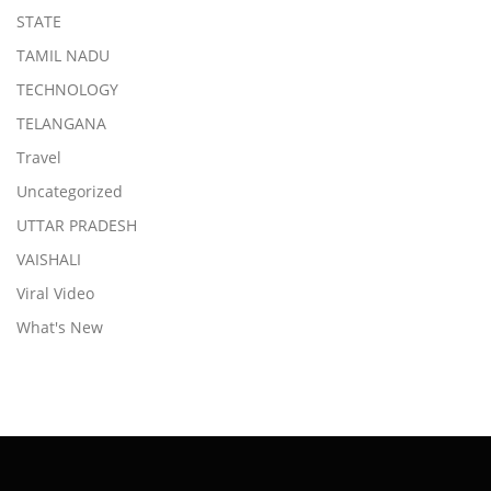
STATE
TAMIL NADU
TECHNOLOGY
TELANGANA
Travel
Uncategorized
UTTAR PRADESH
VAISHALI
Viral Video
What's New