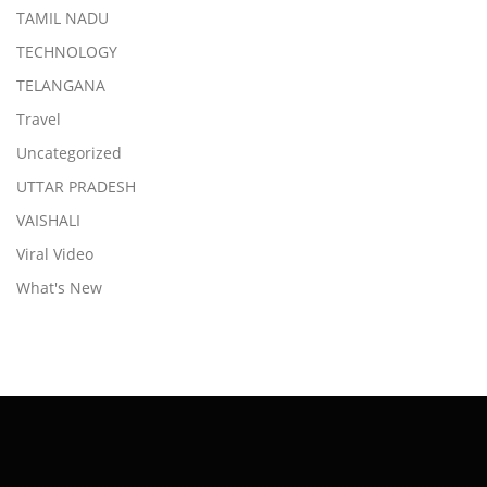
TAMIL NADU
TECHNOLOGY
TELANGANA
Travel
Uncategorized
UTTAR PRADESH
VAISHALI
Viral Video
What's New